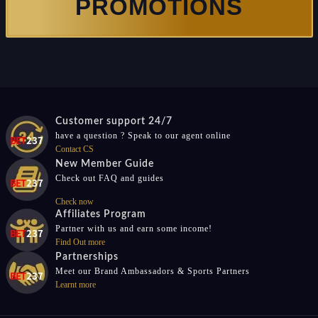
PROMOTIONS
Customer support 24/7
have a question ? Speak to our agent online
Contact CS
New Member Guide
Check out FAQ and guides
Check now
Affiliates Program
Partner with us and earn some income!
Find Out more
Partnerships
Meet our Brand Ambassadors & Sports Partners
Learnt more