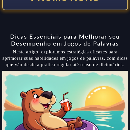
Dicas Essenciais para Melhorar seu
Desempenho em Jogos de Palavras
Neste artigo, exploramos estratégias eficazes para
aprimorar suas habilidades em jogos de palavras, com dicas
que vão desde a prática regular até o uso de dicionários.