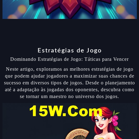
Estratégias de Jogo
Dominando Estratégias de Jogo: Táticas para Vencer
Neste artigo, exploramos as melhores estratégias de jogo
que podem ajudar jogadores a maximizar suas chances de
sucesso em diversos tipos de jogos. Desde o planejamento
até a adaptação às jogadas dos oponentes, descubra como
se tornar um maestro no universo dos jogos.