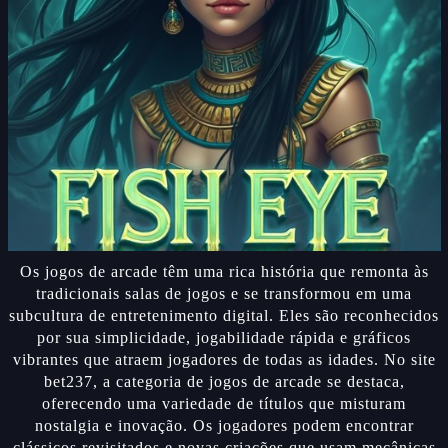
Os jogos de arcade têm uma rica história que remonta às
tradicionais salas de jogos e se transformou em uma
subcultura de entretenimento digital. Eles são reconhecidos
por sua simplicidade, jogabilidade rápida e gráficos
vibrantes que atraem jogadores de todas as idades. No site
bet237, a categoria de jogos de arcade se destaca,
oferecendo uma variedade de títulos que misturam
nostalgia e inovação. Os jogadores podem encontrar
clássicos revisitados e novas criações que usam mecânicas