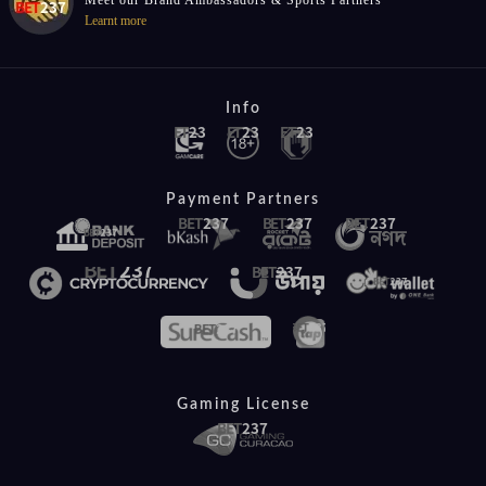
Learnt more
Info
Payment Partners
Gaming License