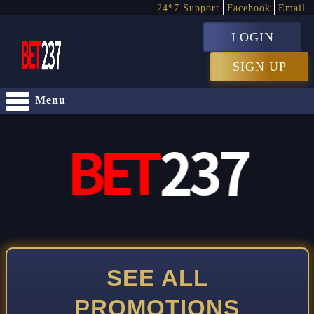
24*7 Support
Facebook
Email
LOGIN
SIGN UP
Menu
SEE ALL
PROMOTIONS