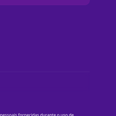
 pessoais fornecidas durante o uso de