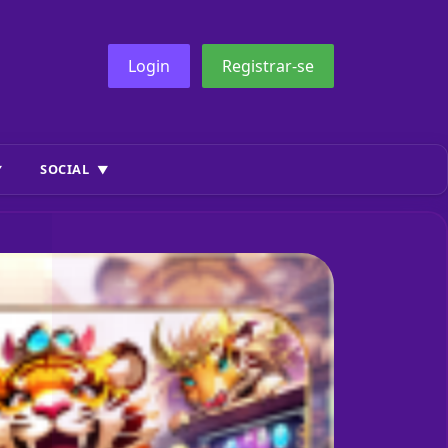
Login
Registrar-se
SOCIAL