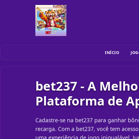
INÍCIO
JOG
bet237 - A Melho
Plataforma de A
Cadastre-se na bet237 para ganhar bôn
recarga. Com a bet237, você tem acesso
uma experiência de jogo inigualável. J