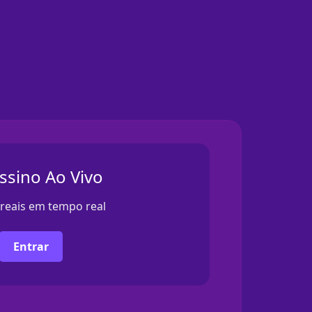
ssino Ao Vivo
 reais em tempo real
Entrar