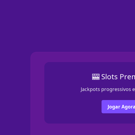
🎰 Slots Pr
Jackpots progressivos e
Jogar Agor