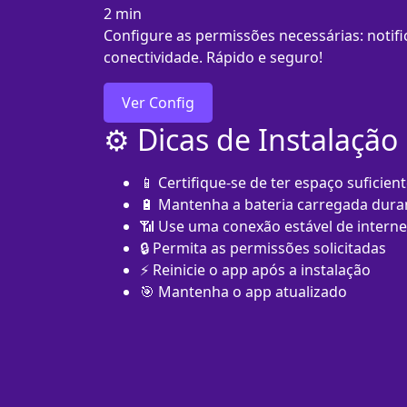
2 min
Configure as permissões necessárias: noti
conectividade. Rápido e seguro!
Ver Config
⚙️ Dicas de Instalação
📱 Certifique-se de ter espaço suficien
🔋 Mantenha a bateria carregada duran
📶 Use uma conexão estável de interne
🔒 Permita as permissões solicitadas
⚡ Reinicie o app após a instalação
🎯 Mantenha o app atualizado