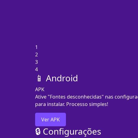
1
2
3
4
📱 Android
APK
Ative "Fontes desconhecidas" nas configura
para instalar. Processo simples!
Ver APK
🔒 Configurações