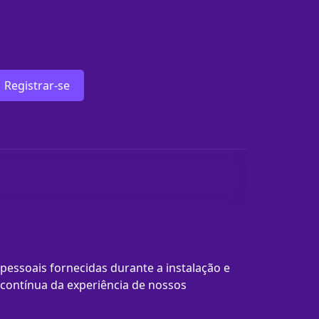
Registrar-se
pessoais fornecidas durante a instalação e
 contínua da experiência de nossos