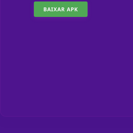
BAIXAR APK