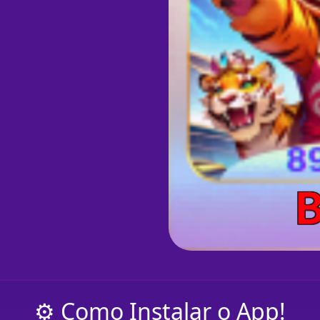
⚙️ Como Instalar o App!