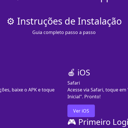
⚙️ Instruções de Instalação
Guia completo passo a passo
🍎 iOS
Safari
ções, baixe o APK e toque
Acesse via Safari, toque em 
Inicial". Pronto!
Ver iOS
🎮 Primeiro Log