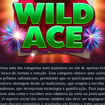
ornou uma das categorias mais populares no site de apostas be
 busca de fortuna e emoção. Esta categoria oferece uma varie
 prêmios substanciais, permitindo que os participantes sonh
poníveis abrangem desde as tradicionais, que exigem a escolh
modernas, que incorporam tecnologia e gamificação. Para jogar
trar uma conta e escolher seus números da sorte ou participar
 O aspecto social das loterias também não deve ser negligenc
mam discutir estratégias e resultados em fóruns e redes sociai