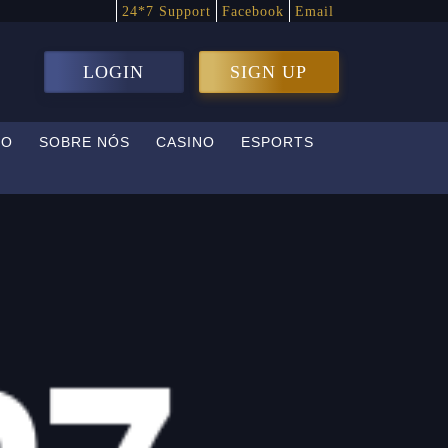
24*7 Support
Facebook
Email
LOGIN
SIGN UP
GO
SOBRE NÓS
CASINO
ESPORTS