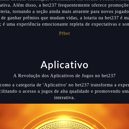
ativa. Além disso, a bet237 frequentemente oferece promoçõe
oteria, tornando a seção ainda mais atraente para novos jogad
e de ganhar prêmios que mudam vidas, a lotaria na bet237 é m
; é uma experiência emocionante repleta de expectativas e so
Pfbet
Aplicativo
A Revolução dos Aplicativos de Jogos no bet237
como a categoria de 'Aplicativo' no bet237 transforma a exper
acilitando o acesso a jogos de alta qualidade e promovendo u
interativa.