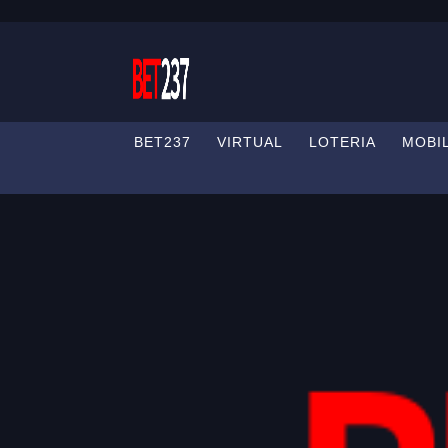
BET237
VIRTUAL
LOTERIA
MOBI