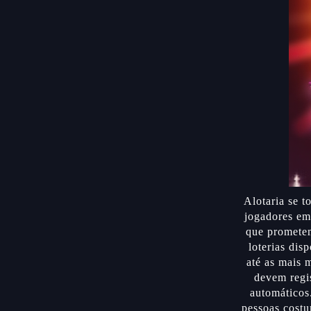
Alotaria se t
jogadores em
que prometem
loterias dis
até as mais 
devem regis
automáticos.
pessoas costu