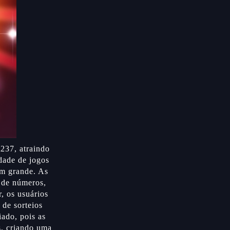
t237, atraindo
dade de jogos
em grande. As
a de números,
, os usuários
 de sorteios
iado, pois as
s, criando uma