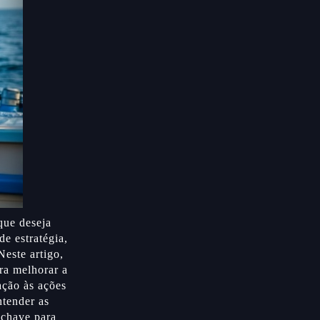
que deseja
e estratégia,
este artigo,
ra melhorar a
ação às ações
ntender as
-chave para