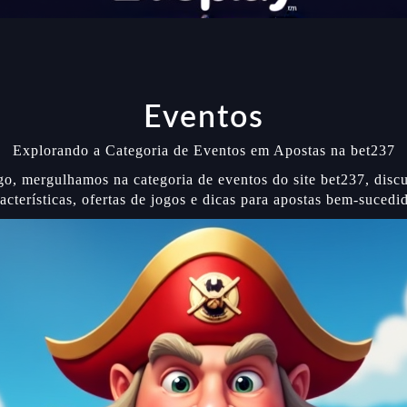
Eventos
Explorando a Categoria de Eventos em Apostas na bet237
go, mergulhamos na categoria de eventos do site bet237, disc
acterísticas, ofertas de jogos e dicas para apostas bem-sucedi