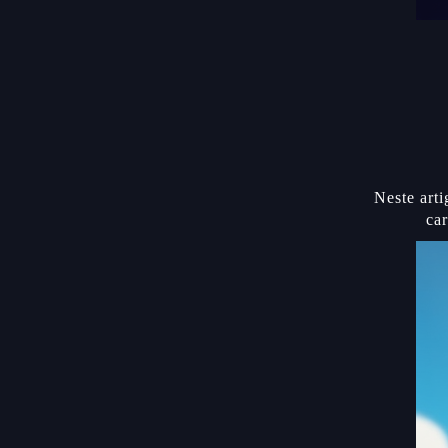
Neste arti
car