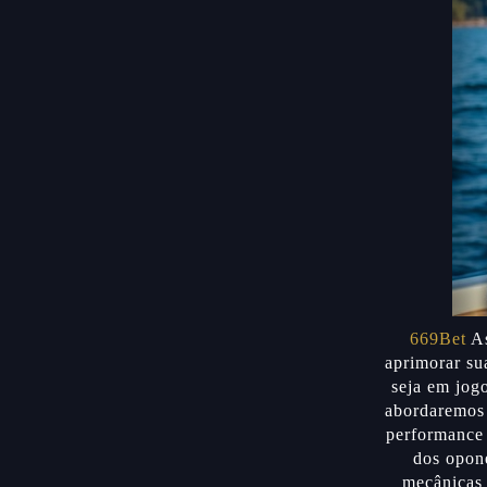
669Bet
As
aprimorar su
seja em jog
abordaremos 
performance 
dos opone
mecânicas 