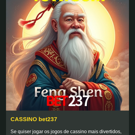
CASSINO bet237
Se quiser jogar os jogos de cassino mais divertidos,