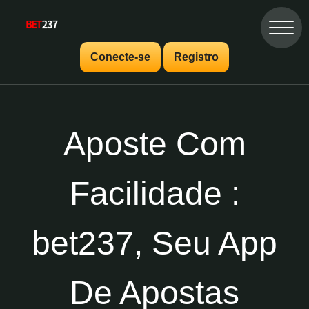
Conecte-se
Registro
Aposte Com
Facilidade :
bet237, Seu App
De Apostas