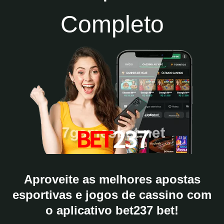
Completo
Aproveite as melhores apostas
esportivas e jogos de cassino com
o aplicativo bet237 bet!