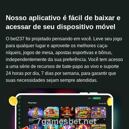
Nosso aplicativo é fácil de baixar e
acessar de seu dispositivo móvel
O bet237 foi projetado pensando em você. Leve seu jogo
para qualquer lugar e aproveite os melhores caça-
níqueis, jogos de mesa, apostas esportivas e bônus,
independentemente da sua preferência. Você tem acesso
a uma série de recursos de bate-papo ao vivo e suporte
24 horas por dia, 7 dias por semana, para garantir que
suas necessidades sejam sempre atendidas.