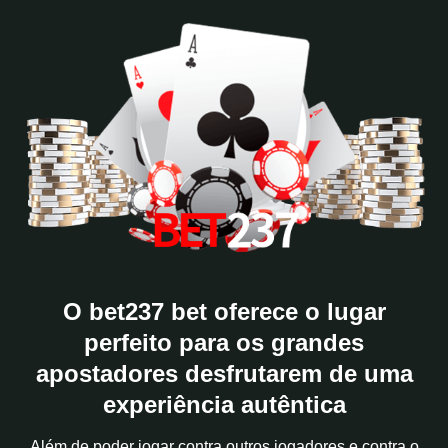
O bet237 bet oferece o lugar
perfeito para os grandes
apostadores desfrutarem de uma
experiência autêntica
Além de poder jogar contra outros jogadores e contra o