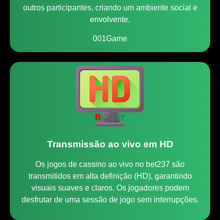
outros participantes, criando um ambiente social e
envolvente.
001Game
Transmissão ao vivo em HD
Os jogos de cassino ao vivo no bet237 são
transmitidos em alta definição (HD), garantindo
visuais suaves e claros. Os jogadores podem
desfrutar de uma sessão de jogo sem interrupções.