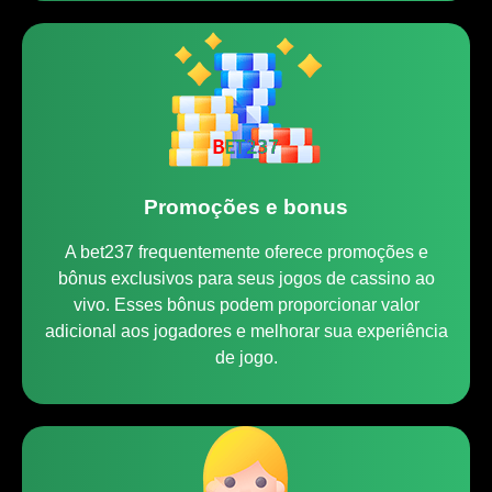
Promoções e bonus
A bet237 frequentemente oferece promoções e
bônus exclusivos para seus jogos de cassino ao
vivo. Esses bônus podem proporcionar valor
adicional aos jogadores e melhorar sua experiência
de jogo.