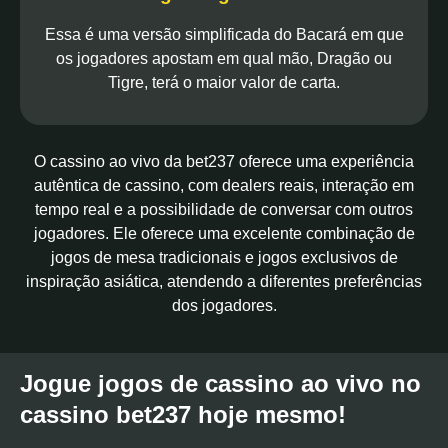
Essa é uma versão simplificada do Bacará em que
os jogadores apostam em qual mão, Dragão ou
Tigre, terá o maior valor de carta.
O cassino ao vivo da bet237 oferece uma experiência
autêntica de cassino, com dealers reais, interação em
tempo real e a possibilidade de conversar com outros
jogadores. Ele oferece uma excelente combinação de
jogos de mesa tradicionais e jogos exclusivos de
inspiração asiática, atendendo a diferentes preferências
dos jogadores.
Jogue jogos de cassino ao vivo no
cassino bet237 hoje mesmo!