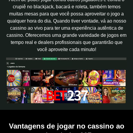
crupiê no blackjack, bacará e roleta, também temos
muitas mesas para que você possa aproveitar o jogo a
qualquer hora do dia. Quando tiver vontade, vá ao nosso
cassino ao vivo para ter uma experiência autêntica de
cassino. Oferecemos uma grande variedade de jogos em
tempo real e dealers profissionais que garantirão que
você aproveite cada minuto!
Vantagens de jogar no cassino ao