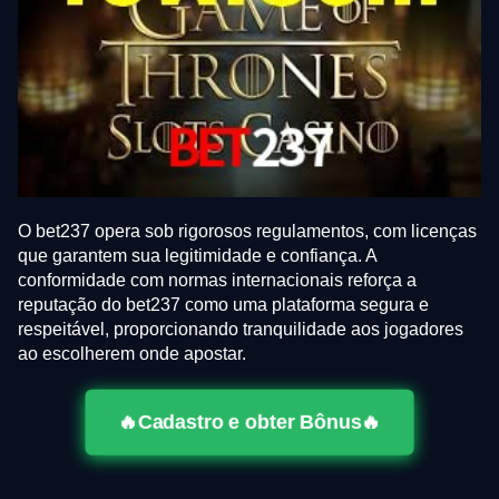
O bet237 opera sob rigorosos regulamentos, com licenças
que garantem sua legitimidade e confiança. A
conformidade com normas internacionais reforça a
reputação do bet237 como uma plataforma segura e
respeitável, proporcionando tranquilidade aos jogadores
ao escolherem onde apostar.
🔥Cadastro e obter Bônus🔥