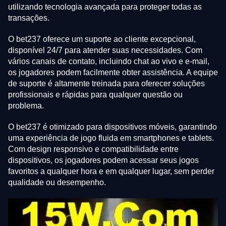
utilizando tecnologia avançada para proteger todas as
transações.
O bet237 oferece um suporte ao cliente excepcional,
disponível 24/7 para atender suas necessidades. Com
vários canais de contato, incluindo chat ao vivo e e-mail,
os jogadores podem facilmente obter assistência. A equipe
de suporte é altamente treinada para oferecer soluções
profissionais e rápidas para qualquer questão ou
problema.
O bet237 é otimizado para dispositivos móveis, garantindo
uma experiência de jogo fluida em smartphones e tablets.
Com design responsivo e compatibilidade entre
dispositivos, os jogadores podem acessar seus jogos
favoritos a qualquer hora e em qualquer lugar, sem perder
qualidade ou desempenho.